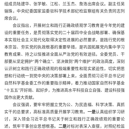
组成员陆建华、张学敏、江松、兰玉杰、詹浩出席会议。副主任吴
骊珠，中央纪委国家监委驻科学技术部纪检监察组有关负责同志列
席会议。
会议指出，开展树立和践行正确政绩观学习教育是今年党的建
设的重要任务，是贯彻落实党的二十届四中全会战略部署、确保基
本实现社会主义现代化取得决定性进展的必然要求，是践行党的根
本宗旨、夯实党的执政根基的重要举措，是巩固拓展党内集中学习
教育成果、持之以恒推进全面从严治党的有效途径。全委党员、干
部要从坚定拥护“两个确立”、坚决做到“两个维护”的政治高度，深刻
认识树立和践行正确政绩观的极端重要性和现实紧迫性，切实把思
想和行动统一到党中央的决策部署上来，全面贯彻习近平总书记对
自然科学基金委工作的重要指示精神，着力推动国家自然科学基金
“十五五”开好局、起好步，为推进高水平科技自立自强、建设科技强
国作出更大贡献。
会议强调，要牢牢把握立党为公、为民造福、科学决策、真抓
实干的总要求，高标准高质量开展学习教育。
一是
认真组织学习研
讨，深入领会习近平总书记关于树立和践行正确政绩观的重要论
述，筑牢干事创业思想根基。
二是
对标对表深入查摆，对照纪检监