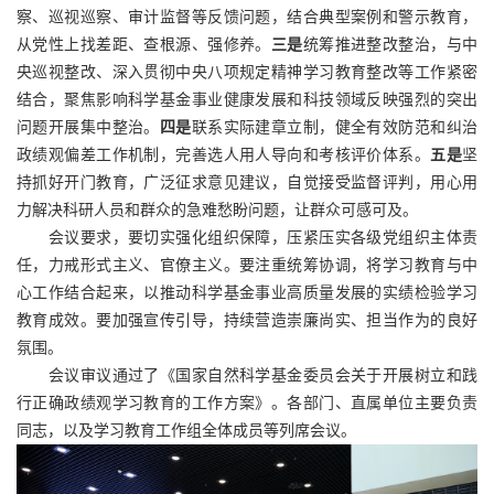
察、巡视巡察、审计监督等反馈问题，结合典型案例和警示教育，
从党性上找差距、查根源、强修养。
三是
统筹推进整改整治，与中
央巡视整改、深入贯彻中央八项规定精神学习教育整改等工作紧密
结合，聚焦影响科学基金事业健康发展和科技领域反映强烈的突出
问题开展集中整治。
四是
联系实际建章立制，健全有效防范和纠治
政绩观偏差工作机制，完善选人用人导向和考核评价体系。
五是
坚
持抓好开门教育，广泛征求意见建议，自觉接受监督评判，用心用
力解决科研人员和群众的急难愁盼问题，让群众可感可及。
会议要求，要切实强化组织保障，压紧压实各级党组织主体责
任，力戒形式主义、官僚主义。要注重统筹协调，将学习教育与中
心工作结合起来，以推动科学基金事业高质量发展的实绩检验学习
教育成效。要加强宣传引导，持续营造崇廉尚实、担当作为的良好
氛围。
会议审议通过了《国家自然科学基金委员会关于开展树立和践
行正确政绩观学习教育的工作方案》。各部门、直属单位主要负责
同志，以及学习教育工作组全体成员等列席会议。